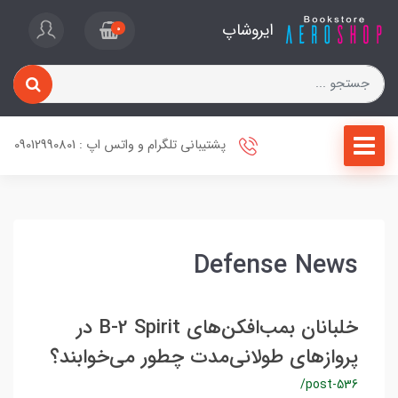
ایروشاپ
0
پشتیبانی تلگرام و واتس اپ : 09012990801
Defense News
خلبانان بمب‌افکن‌های B-2 Spirit در
پروازهای طولانی‌‎مدت چطور می‌خوابند؟
/post-536