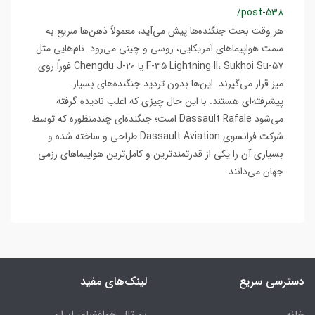
/post-538
هر وقت بحث جنگنده‌ها پیش می‌آید، معمولاً ذهن‌ها سریع به
سمت هواپیماهای آمریکایی، روسی و چینی می‌رود. نام‌هایی مثل
F-35 Lightning II، Sukhoi Su-57 یا Chengdu J-20 فوراً روی
میز قرار می‌گیرند. این‌ها بدون تردید جنگنده‌های بسیار
پیشرفته‌ای هستند. با این حال چیزی که اغلب نادیده گرفته
می‌شود Dassault Rafale است؛ جنگنده‌ای چندمنظوره که توسط
شرکت فرانسوی Dassault Aviation طراحی و ساخته شده و
بسیاری آن را یکی از قدرتمندترین و کامل‌ترین هواپیماهای رزمی
جهان می‌دانند.
دسترسی سریع
لینک‌های مفید