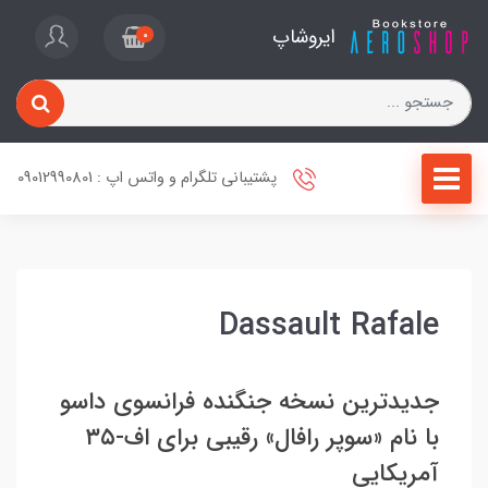
ایروشاپ
0
پشتیبانی تلگرام و واتس اپ : 09012990801
Dassault Rafale
جدیدترین نسخه جنگنده فرانسوی داسو
با نام «سوپر رافال» رقیبی برای اف-۳۵
آمریکایی