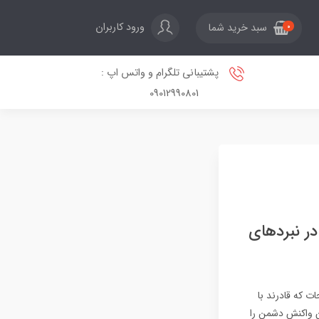
ورود کاربران
سبد خرید شما
0
پشتیبانی تلگرام و واتس اپ :
09012990801
در نبردهای
 که قادرند با
زمان واکنش دشمن را