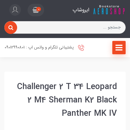
ایروشاپ
0
پشتیبانی تلگرام و واتس اپ : 09012990801
Challenger 2 T 34 Leopard
2 M4 Sherman K2 Black
Panther MK IV