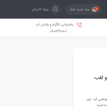
ورود کاربران
سبد خرید شما
0
پشتیبانی تلگرام و واتس اپ :
09012990801
ایالات متحده از موشک کروز جدیدی به نام AGM-190A و لقب
ک کروز جدید رونمایی کرد. این