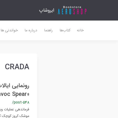
ایروشاپ
خانه
کتاب‌ها
راهنما
درباره ما
خواندنی ها
CRADA
«Havoc Spear»
/post-548
موشک کروز کوچک که با نام AGM-190A شناخته می‌شود، «نیزه ویرانی» (pear