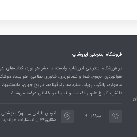
فروشگاه اینترنتی ایروشاپ
در فروشگاه اینترنتی ایروشاپ وابسته به نشر هوانورد، کتاب‌های هو
هوانوردی، نجوم، فضا و فضانوردی، فناوری نظامی، هواپیما، موشک
ماهواره، بالگرد، پهپاد، سفرنامه، زندگینامه، تاریخ جهان، دانستنیها، 
دانش، تاریخ علم، ریاضیات و فیزیک و خلبانی عرضه می‌شوند.
ن
اتوبان بابایی _ شهرک بهشتی 
09012990801
شقایق24 _ انتشارات هوانورد