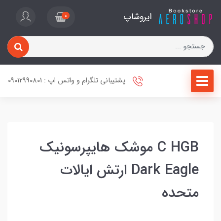
ایروشاپ
0
پشتیبانی تلگرام و واتس اپ : 09012990801
C HGB موشک هایپرسونیک
Dark Eagle ارتش ایالات
متحده