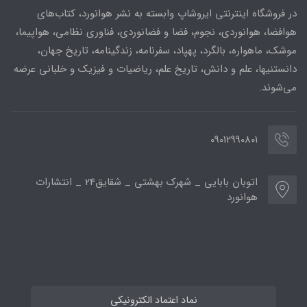
در فروشگاه اینترنتی ایروشاپ وابسته به نشر هوانورد، کتاب‌های
هوافضا، هوانوردی، نجوم، فضا و فضانوردی، فناوری نظامی، هواپیما،
موشک، ماهواره، بالگرد، پهپاد، سفرنامه، زندگینامه، تاریخ جهان،
دانستنیها، علم و دانش، تاریخ علم، ریاضیات و فیزیک و خلبانی عرضه
می‌شوند.
09012990801
اتوبان بابایی _ شهرک بهشتی _ شقایق24 _ انتشارات
هوانورد
نماد اعتماد الکترونیکی