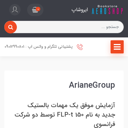
ایروشاپ
0
پشتیبانی تلگرام و واتس اپ : 09012990801
ArianeGroup
آزمایش موفق یک مهمات بالستیک
جدید به نام FLP-t 150 توسط دو شرکت
فرانسوی