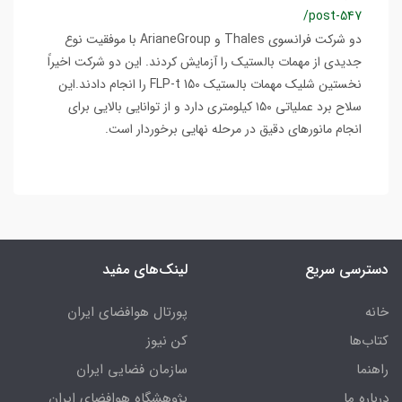
/post-547
دو شرکت فرانسوی Thales و ArianeGroup با موفقیت نوع
جدیدی از مهمات بالستیک را آزمایش کردند. این دو شرکت اخیراً
نخستین شلیک مهمات بالستیک FLP-t 150 را انجام دادند.این
سلاح برد عملیاتی ۱۵۰ کیلومتری دارد و از توانایی بالایی برای
انجام مانورهای دقیق در مرحله نهایی برخوردار است.
دسترسی سریع
لینک‌های مفید
خانه
پورتال هوافضای ایران
کتاب‌ها
کن نیوز
راهنما
سازمان فضایی ایران
درباره ما
پژوهشگاه هوافضای ایران