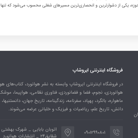
وزه، یکی از دشوارترین و انحصاری‌ترین مسیرهای شغلی محسوب می‌شود که تنها ا
فروشگاه اینترنتی ایروشاپ
در فروشگاه اینترنتی ایروشاپ وابسته به نشر هوانورد، کتاب‌های هو
هوانوردی، نجوم، فضا و فضانوردی، فناوری نظامی، هواپیما، موشک
ماهواره، بالگرد، پهپاد، سفرنامه، زندگینامه، تاریخ جهان، دانستنیها، 
دانش، تاریخ علم، ریاضیات و فیزیک و خلبانی عرضه می‌شوند.
ن
اتوبان بابایی _ شهرک بهشتی 
09012990801
شقایق24 _ انتشارات هوانورد