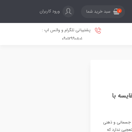
ورود کاربران
سبد خرید شما
0
پشتیبانی تلگرام و واتس اپ :
09012990801
یسه با
ت جسمانی و ذهنی
تعجبی ندارد که