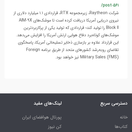
/post-561
شرکت Raytheon، زیرمجموعه RTX، قراردادی ۱.۱ میلیارد دلاری از
نیروی دریایی آمریکا دریافت کرده است تا موشک‌های AIM-9X
Block II را تولید کند؛ قراردادی که تولید یکی از پرکاربردترین
موشک‌های کوتاه‌برد دفاع هوایی ارتش آمریکا را افزایش می‌دهد.
این قرارداد علاوه بر بازسازی ذخایر تسلیحاتی آمریکا، پاسخگوی
تقاضای رو‌به‌رشد کشورهای متحد از طریق برنامه Foreign
Military Sales (FMS) نیز خواهد بود.
دسترسی سریع
لینک‌های مفید
خانه
پورتال هوافضای ایران
کتاب‌ها
کن نیوز