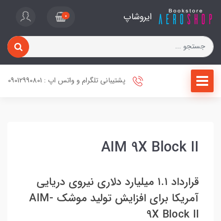
ایروشاپ
0
پشتیبانی تلگرام و واتس اپ : 09012990801
AIM 9X Block II
قرارداد ۱.۱ میلیارد دلاری نیروی دریایی
آمریکا برای افزایش تولید موشک AIM-
9X Block II