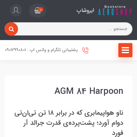
ایروشاپ
0
پشتیبانی تلگرام و واتس اپ : 09012990801
AGM 84 Harpoon
ناو هواپیمابری که در برابر ۱۸ تن تی‌ان‌تی
دوام آورد؛ پشت‌پرده‌ی قدرت جرالد آر
فورد