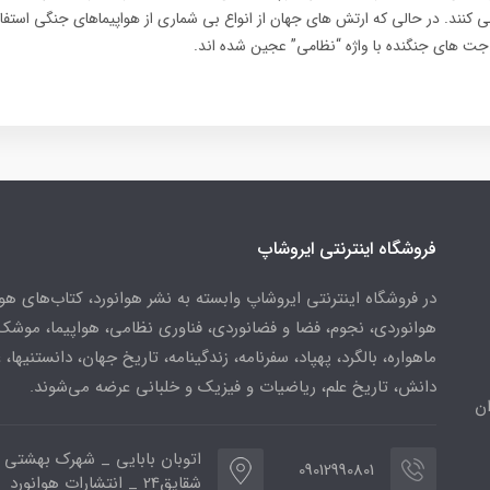
کنند. در حالی که ارتش های جهان از انواع بی شماری از هواپیماهای جنگی استفاد
زه جت های جنگنده با واژه “نظامی” عجین شده اند.
فروشگاه اینترنتی ایروشاپ
در فروشگاه اینترنتی ایروشاپ وابسته به نشر هوانورد، کتاب‌های هو
هوانوردی، نجوم، فضا و فضانوردی، فناوری نظامی، هواپیما، موشک
ماهواره، بالگرد، پهپاد، سفرنامه، زندگینامه، تاریخ جهان، دانستنیها، 
دانش، تاریخ علم، ریاضیات و فیزیک و خلبانی عرضه می‌شوند.
ن
اتوبان بابایی _ شهرک بهشتی 
09012990801
شقایق24 _ انتشارات هوانورد