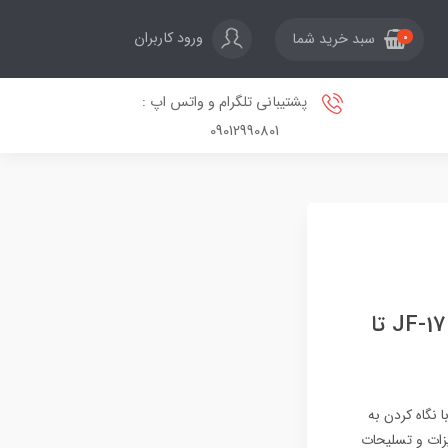
ورود کاربران
سبد خرید شما
0
پشتیبانی تلگرام و واتس اپ :
09012990801
۱۰ جت جنگنده جهان که بیشترین برد رزمی را دارند؛ از JF-17 Thunder تا
 نگاه کردن به
هیزات و تسلیحات