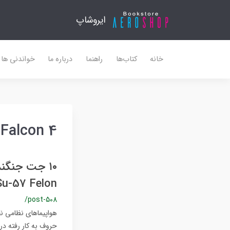
ایروشاپ
خانه
کتاب‌ها
راهنما
درباره ما
خواندنی ها
4 KAI KF 16 Fighting Falcon
Su-57 Felon
/post-508
هواپیماهای نظامی نق
حروف به کار رفته در 