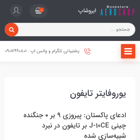
ایروشاپ
0
پشتیبانی تلگرام و واتس اپ : 09012990801
یوروفایتر تایفون
ادعای پاکستان: پیروزی ۹ بر ۰ جنگنده
چینی J-10CE بر تایفون در نبرد
شبیه‌سازی شده