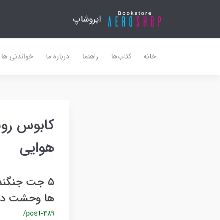
ایروشاپ
خانه
کتاب‌ها
راهنما
درباره ما
خواندنی ها
کابوس روس
هوایی
۵ جت جنگنده
ها وحشت دا
/post-489