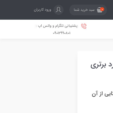
ورود کاربران
سبد خرید شما
0
پشتیبانی تلگرام و واتس اپ :
09012990801
 برتری
یی از آن