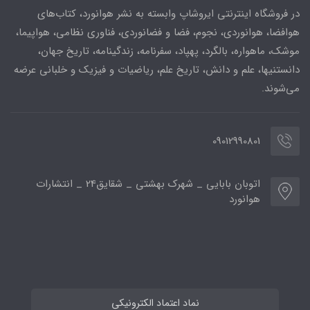
در فروشگاه اینترنتی ایروشاپ وابسته به نشر هوانورد، کتاب‌های
هوافضا، هوانوردی، نجوم، فضا و فضانوردی، فناوری نظامی، هواپیما،
موشک، ماهواره، بالگرد، پهپاد، سفرنامه، زندگینامه، تاریخ جهان،
دانستنیها، علم و دانش، تاریخ علم، ریاضیات و فیزیک و خلبانی عرضه
می‌شوند.
09012990801
اتوبان بابایی _ شهرک بهشتی _ شقایق24 _ انتشارات
هوانورد
نماد اعتماد الکترونیکی