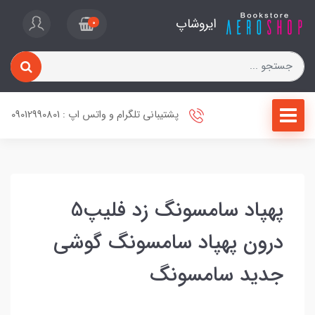
ایروشاپ
0
پشتیبانی تلگرام و واتس اپ : 09012990801
پهپاد سامسونگ زد فلیپ5
درون پهپاد سامسونگ گوشی
جدید سامسونگ