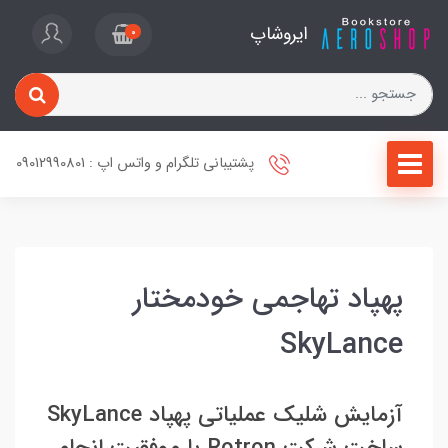
ایروشاپ
0
پشتیبانی تلگرام و واتس اپ : 09012990801
پهپاد تهاجمی خودمختار
SkyLance
آزمایش شلیک عملیاتی پهپاد SkyLance