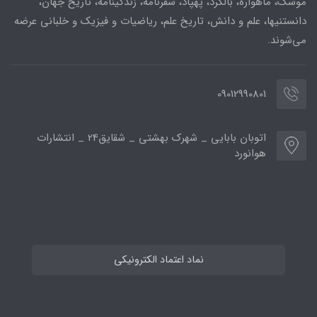
موشک، ماهواره، بالگرد، پهپاد، سفرنامه، زندگینامه، تاریخ جهان،
دانستنیها، علم و دانش، تاریخ علم، ریاضیات و فیزیک و خلبانی عرضه
می‌شوند.
09012990801
اتوبان بابایی _ شهرک بهشتی _ شقایق24 _ انتشارات
هوانورد
نماد اعتماد الکترونیکی