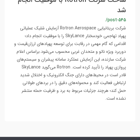
ساخت شرکت Rotron با موفقیت انجام
شد
/post-545
شرکت بریتانیایی Rotron Aerospace آزمایش شلیک عملیاتی
پهپاد تهاجمی خودمختار SkyLance را با موفقیت انجام داد؛
اقدامی که گام مهمی در رقابت برای توسعه پهپادهای ارزان‌قیمت و
دوربرد ویژه ناتو و متحدان غربی محسوب می‌شود.براساس اعلام
شرکت سازنده، این آزمایش عملکرد سامانه پیشران و سیستم‌های
پروازی پهپاد را تأیید کرده است. Rotron می‌گوید SkyLance
قادر است در محیط‌های دارای جنگ الکترونیک و اختلال شدید
ارتباطی فعالیت کند و محموله‌های دقیق را در بردهای طولانی
حمل کند؛ هرچند جزئیات مربوط به برد و ظرفیت حمله منتشر
نشده است.