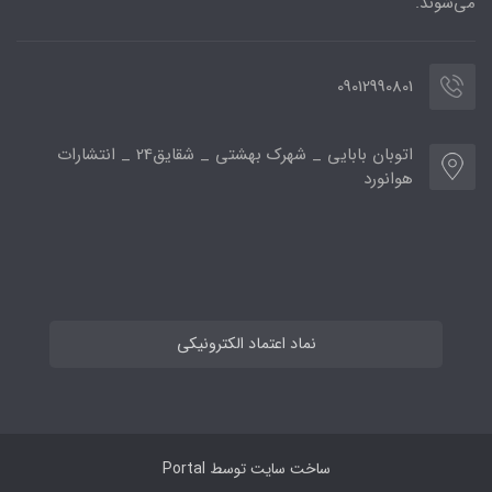
می‌شوند.
09012990801
اتوبان بابایی _ شهرک بهشتی _ شقایق24 _ انتشارات
هوانورد
نماد اعتماد الکترونیکی
ساخت سایت توسط
Portal