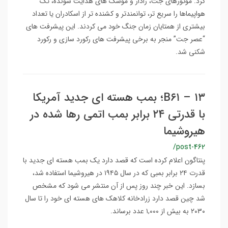
کرد. موتورهای جت، رادار و موشک های هدایت شونده، تک
هواپیماها را سریع تر، توانمندتر و کشنده تر از اسکادران یا تعداد
بیشتری از همتایان زمان جنگ خود می کردند. این پیشرفت های
“عصر جت” منجر به برخی پیشرفت های رکورد سازی و رکورد
شکنی شد.
B۶۱ – ۱۳؛ بمب هسته ای جدید آمریکا
با قدرتی ۲۴ برابر بمب اتمی رها شده در
هیروشیما
/post-462
پنتاگون اعلام کرده است که قصد دارد یک بمب هسته ای جدید با
قدرت ۲۴ برابر بمبی که در سال ۱۹۴۵ در هیروشیما استفاده شد،
بسازد. این خبر چند روز پس از آن منتشر می شود که مشخص
شد چین قصد دارد زرادخانه کلاهک های هسته ای خود را تا سال
۲۰۳۰ به بیش از ۱,۰۰۰ عدد برساند.