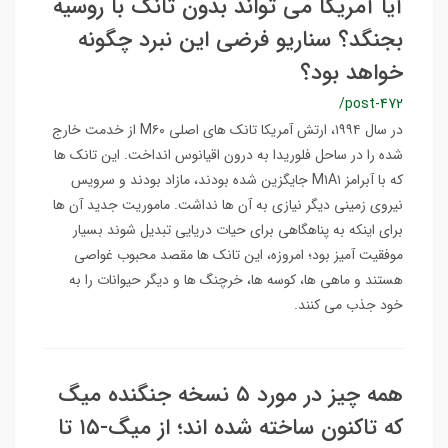
آیا آمریکا می تواند بدون تانک با روسیه
بجنگد؟ سناریو فرضی این نبرد چگونه
خواهد بود؟
/post-472
در سال ۱۹۹۴، ارتش آمریکا تانک های اصلی M۶۰ از خدمت خارج
شده را در ساحل فلوریدا به درون اقیانوس انداخت. این تانک ها
که با آبرامز M۱A۱ جایگزین شده بودند، مازاد بودند و سرویس
نیروی زمینی دیگر نیازی به آن ها نداشت. ماموریت جدید آن ها
برای اینکه به پناهگاهی برای حیات دریایی تبدیل شوند بسیار
موفقیت آمیز بود؛ امروزه، این تانک ها مقصد محبوب غواصی
هستند و ماهی ها، کوسه ها، خرچنگ ها و دیگر حیوانات را به
خود جذب می کنند.
همه چیز در مورد ۵ نسخه جنگنده میگ
که تاکنون ساخته شده اند؛ از میگ-۱۵ تا