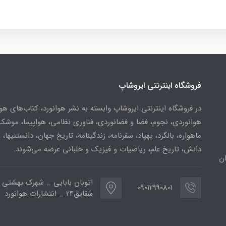
فروشگاه اینترنتی ایروشاپ
در فروشگاه اینترنتی ایروشاپ وابسته به نشر هوانورد، کتاب‌های هو
هوانوردی، نجوم، فضا و فضانوردی، فناوری نظامی، هواپیما، موشک
ماهواره، بالگرد، پهپاد، سفرنامه، زندگینامه، تاریخ جهان، دانستنیها، 
دانش، تاریخ علم، ریاضیات و فیزیک و خلبانی عرضه می‌شوند.
ن
اتوبان بابایی _ شهرک بهشتی 
09012990801
شقایق24 _ انتشارات هوانورد