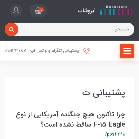
ایروشاپ
0
پشتیبانی تلگرام و واتس اپ : 09012990801
پشتیبانی ت
چرا تاکنون هیچ جنگنده آمریکایی از نوع
F-15 Eagle ساقط نشده است؟
/post-498