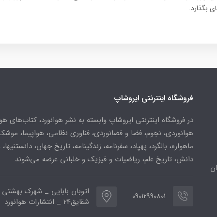
ی بگذارد.
فروشگاه اینترنتی ایروشاپ
در فروشگاه اینترنتی ایروشاپ وابسته به نشر هوانورد، کتاب‌های هو
هوانوردی، نجوم، فضا و فضانوردی، فناوری نظامی، هواپیما، موشک
ماهواره، بالگرد، پهپاد، سفرنامه، زندگینامه، تاریخ جهان، دانستنیها، 
دانش، تاریخ علم، ریاضیات و فیزیک و خلبانی عرضه می‌شوند.
ن
اتوبان بابایی _ شهرک بهشتی 
09012990801
شقایق24 _ انتشارات هوانورد