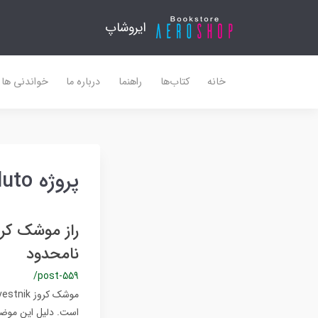
ایروشاپ
خانه
کتاب‌ها
راهنما
درباره ما
خواندنی ها
پروژه Project Pluto
نامحدود
/post-559
است. دلیل این موضو