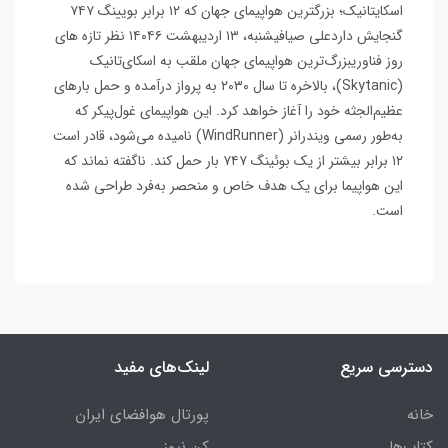
اسکایتانیک؛ بزرگترین هواپیمای جهان که ۱۲ برابر بویینگ ۷۴۷
گنجایش داردعلی صیافیشنبه، ۱۳ اردیبهشت ۱۴۰۴۶ نظر تازه های
روز فناوریبزرگ‌ترین هواپیمای جهان ملقب به اسکای‌تانیک
(Skytanic)، بالاخره تا سال ۲۰۳۰ به پرواز درآمده و حمل بارهای
عظیم‌الجثه خود را آغاز خواهد کرد. این هواپیمای غول‌پیکر که
به‌طور رسمی ویندرانر (WindRunner) نامیده می‌شود، قادر است
۱۲ برابر بیشتر از یک بوئینگ ۷۴۷ بار حمل کند. ناگفته نماند که
این هواپیما برای یک هدف خاص و منحصر به‌فرد طراحی شده
است.
دسترسی سریع
لینک‌های مفید
خانه
پورتال هوافضای ایران
کتاب‌ها
کن نیوز