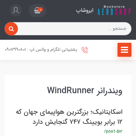
ایروشاپ
0
پشتیبانی تلگرام و واتس اپ : 09012990801
ویندرانر WindRunner
اسکایتانیک؛ بزرگترین هواپیمای جهان که
۱۲ برابر بویینگ ۷۴۷ گنجایش دارد
/post-512