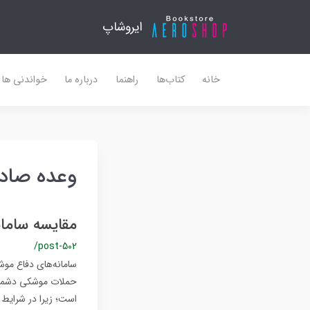
ایروشاپ
خانه
کتاب‌ها
راهنما
درباره ما
خواندنی ها
وعده صادق3 سر جنگی جداشونده موشک های
مقایسه سامان
/post-502
سامانه‌های دفاع موش
حملات موشکی دشمن را
است؛ زیرا در شرایط 