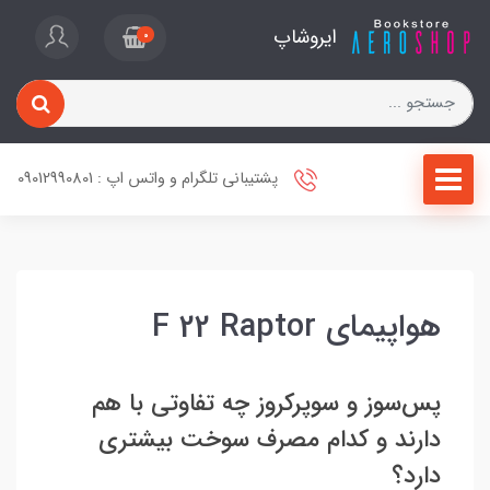
ایروشاپ
0
پشتیبانی تلگرام و واتس اپ : 09012990801
هواپیمای F 22 Raptor
پس‌سوز و سوپر‌کروز چه تفاوتی با هم
دارند و کدام مصرف سوخت بیشتری
دارد؟