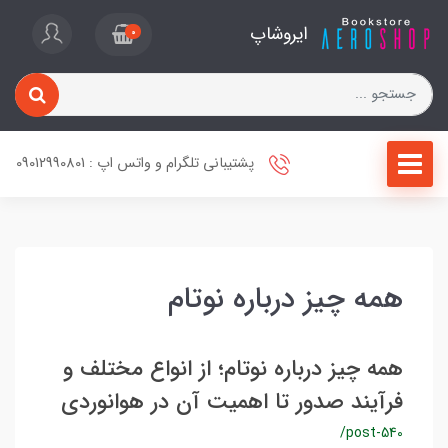
ایروشاپ
0
پشتیبانی تلگرام و واتس اپ : 09012990801
همه چیز درباره نوتام
همه چیز درباره نوتام؛ از انواع مختلف و
فرآیند صدور تا اهمیت آن در هوانوردی
/post-540