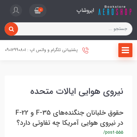
ایروشاپ
0
پشتیبانی تلگرام و واتس اپ : 09012990801
نیروی هوایی ایالات متحده
حقوق خلبانان جنگنده‌های F-35 و F-22
در نیروی هوایی آمریکا چه تفاوتی دارد؟
/post-555