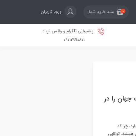
ورود کاربران
سبد خرید شما
0
پشتیبانی تلگرام و واتس اپ :
09012990801
جهان را در
رد، چرا که
رن هستند. توانایی