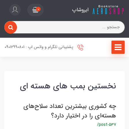
ایروشاپ
0
پشتیبانی تلگرام و واتس اپ : 09012990801
نخستین بمب های هسته ای
چه کشوری بیشترین تعداد سلا‌ح‌های
هسته‌ای را در اختیار دارد؟
/post-537