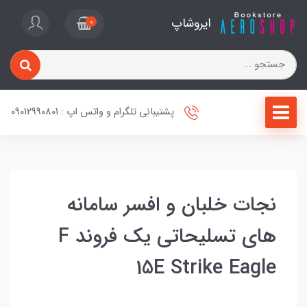
ایروشاپ
0
پشتیبانی تلگرام و واتس اپ : 09012990801
نجات خلبان و افسر سامانه
های تسلیحاتی یک فروند F
15E Strike Eagle