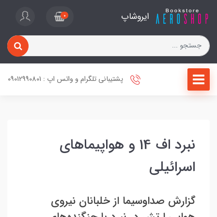
ایروشاپ
0
پشتیبانی تلگرام و واتس اپ : 09012990801
نبرد اف 14 و هواپیماهای
اسرائیلی
گزارش صداوسیما از خلبانان نیروی