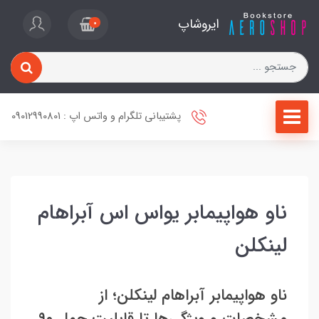
ایروشاپ
0
پشتیبانی تلگرام و واتس اپ : 09012990801
ناو هواپیمابر یواس اس آبراهام
لینکلن
ناو هواپیمابر آبراهام لینکلن؛ از