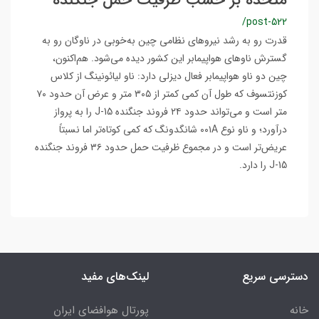
متحده بر حسب ظرفیت حمل جنگنده
/post-522
قدرت رو به رشد نیروهای نظامی چین به‌خوبی در ناوگان رو به
گسترش ناوهای هواپیمابر این کشور دیده می‌شود. هم‌اکنون،
چین دو ناو هواپیمابر فعال دیزلی دارد: ناو لیائونینگ از کلاس
کوزنتسوف که طول آن کمی کمتر از ۳۰۵ متر و عرض آن حدود ۷۰
متر است و می‌تواند حدود ۲۴ فروند جنگنده J-15 را به پرواز
درآورد؛ و ناو نوع ۰۰۱A شانگدونگ که کمی کوتاه‌تر اما نسبتاً
عریض‌تر است و در مجموع ظرفیت حمل حدود ۳۶ فروند جنگنده
J-15 را دارد.
دسترسی سریع
لینک‌های مفید
خانه
پورتال هوافضای ایران