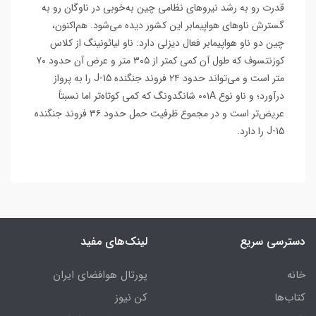
قدرت رو به رشد نیروهای نظامی چین به‌خوبی در ناوگان رو به
گسترش ناوهای هواپیمابر این کشور دیده می‌شود. هم‌اکنون،
چین دو ناو هواپیمابر فعال دیزلی دارد: ناو لیائونینگ از کلاس
کوزنتسوف که طول آن کمی کمتر از ۳۰۵ متر و عرض آن حدود ۷۰
متر است و می‌تواند حدود ۲۴ فروند جنگنده J-15 را به پرواز
درآورد؛ و ناو نوع ۰۰۱A شانگدونگ که کمی کوتاه‌تر اما نسبتاً
عریض‌تر است و در مجموع ظرفیت حمل حدود ۳۶ فروند جنگنده
J-15 را دارد.
دسترسی سریع
لینک‌های مفید
خانه
پورتال هوافضای ایران
کتاب‌ها
کن نیوز