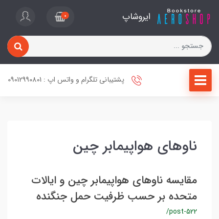
ایروشاپ
0
پشتیبانی تلگرام و واتس اپ : 09012990801
ناوهای هواپیمابر چین
مقایسه ناوهای هواپیمابر چین و ایالات
متحده بر حسب ظرفیت حمل جنگنده
/post-522