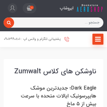
ایروشاپ
0
پشتیبانی تلگرام و واتس اپ : 09012990801
ناوشکن های کلاس Zumwalt
Dark Eagle؛ جدیدترین موشک
هایپرسونیک ایالات متحده با سرعت
بیش از ۵ ماخ