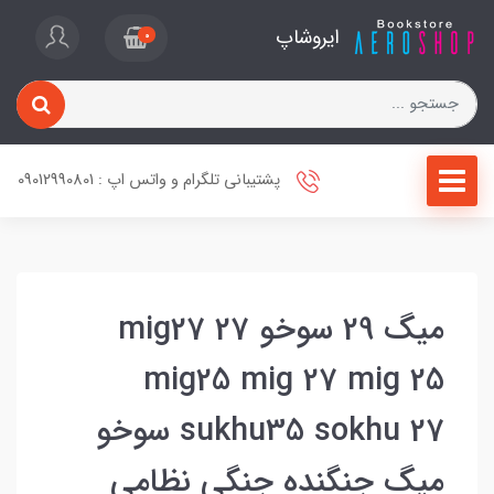
ایروشاپ
0
پشتیبانی تلگرام و واتس اپ : 09012990801
میگ 29 سوخو 27 mig27
mig25 mig 27 mig 25
sukhu35 sokhu 27 سوخو
میگ جنگنده جنگی نظامی