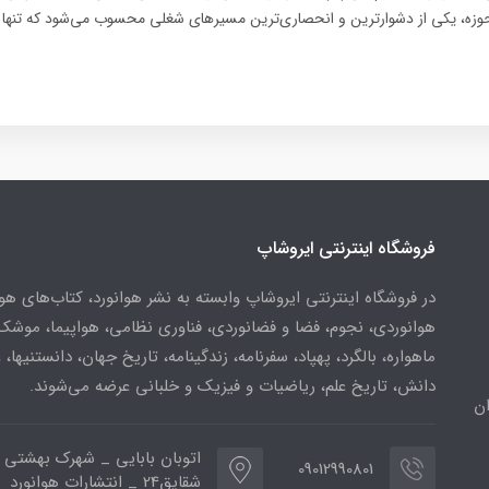
وزه، یکی از دشوارترین و انحصاری‌ترین مسیرهای شغلی محسوب می‌شود که تنها ا
فروشگاه اینترنتی ایروشاپ
در فروشگاه اینترنتی ایروشاپ وابسته به نشر هوانورد، کتاب‌های هو
هوانوردی، نجوم، فضا و فضانوردی، فناوری نظامی، هواپیما، موشک
ماهواره، بالگرد، پهپاد، سفرنامه، زندگینامه، تاریخ جهان، دانستنیها، 
دانش، تاریخ علم، ریاضیات و فیزیک و خلبانی عرضه می‌شوند.
ن
اتوبان بابایی _ شهرک بهشتی 
09012990801
شقایق24 _ انتشارات هوانورد