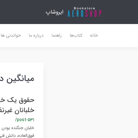
ایروشاپ
خانه
کتاب‌ها
راهنما
درباره ما
خواندنی ها
میانگین د
حقوق یک خلب
خلبانان غیرن
/post-531
خلبان جنگنده بودن 
فوق‌العاده، دانش فن