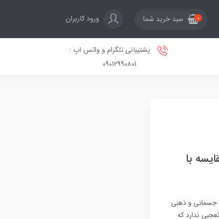
ورود کاربران
سبد خرید شما
0
پشتیبانی تلگرام و واتس اپ :
09012990801
یسه با
ت جسمانی و ذهنی
تعجبی ندارد که