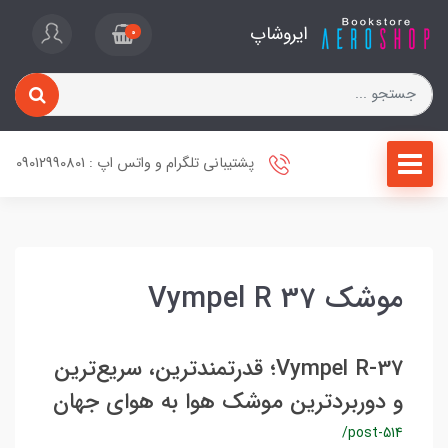
ایروشاپ
0
پشتیبانی تلگرام و واتس اپ : 09012990801
موشک Vympel R 37
Vympel R-37؛ قدرتمندترین، سریع‌ترین
و دوربردترین موشک هوا به هوای جهان
/post-514