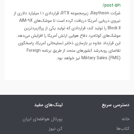
/post-561
شرکت Raytheon، زیرمجموعه RTX، قراردادی ۱.۱ میلیارد دلاری از
نیروی دریایی آمریکا دریافت کرده است تا موشک‌های AIM-9X
Block II را تولید کند؛ قراردادی که تولید یکی از پرکاربردترین
موشک‌های کوتاه‌برد دفاع هوایی ارتش آمریکا را افزایش می‌دهد.
این قرارداد علاوه بر بازسازی ذخایر تسلیحاتی آمریکا، پاسخگوی
تقاضای رو‌به‌رشد کشورهای متحد از طریق برنامه Foreign
Military Sales (FMS) نیز خواهد بود.
دسترسی سریع
لینک‌های مفید
خانه
پورتال هوافضای ایران
کتاب‌ها
کن نیوز