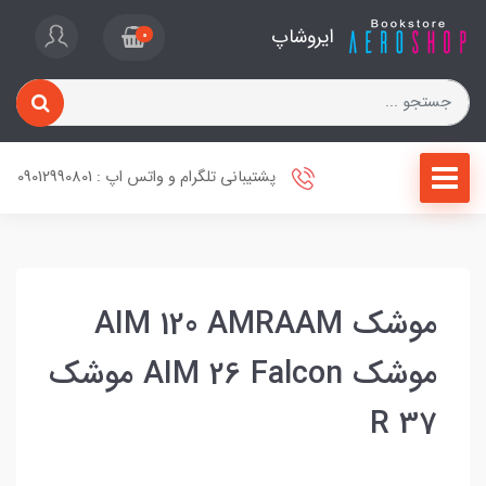
ایروشاپ
0
پشتیبانی تلگرام و واتس اپ : 09012990801
موشک AIM 120 AMRAAM
موشک AIM 26 Falcon موشک
R 37