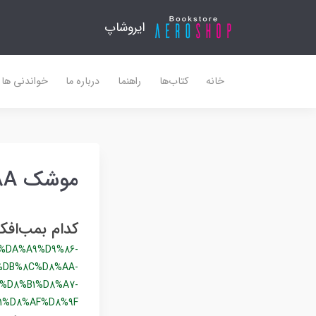
ایروشاپ
خانه
کتاب‌ها
راهنما
درباره ما
خواندنی ها
موشک AGM 158A
کدام بمب‌افک
%DA%A9%D9%86-
%DB%8C%D8%AA-
%D8%B1%D8%A7-
1%D8%AF%D8%9F