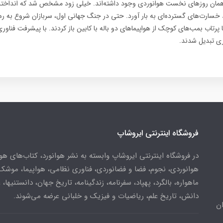
از همان روزهای نخست هوانوردی وجود داشته‌اند. خیلی زود مشخص شد که انداختن 
ند خسارت‌های گسترده‌ای به بار آورد. حتی در جنگ جهانی اول، سربازان شروع به رها
رتاب بمب‌های کوچک از هواپیماهای دو باله با کابین باز کردند. با پیشرفت فناوری
ری تبدیل شدند.
فروشگاه اینترنتی ایروشاپ
در فروشگاه اینترنتی ایروشاپ وابسته به نشر هوانورد، کتاب‌های هو
هوانوردی، نجوم، فضا و فضانوردی، فناوری نظامی، هواپیما، موشک
ماهواره، بالگرد، پهپاد، سفرنامه، زندگینامه، تاریخ جهان، دانستنیها، 
دانش، تاریخ علم، ریاضیات و فیزیک و خلبانی عرضه می‌شوند.
ن