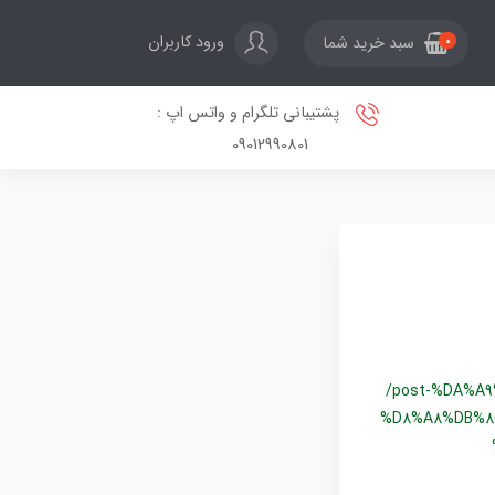
ورود کاربران
سبد خرید شما
0
پشتیبانی تلگرام و واتس اپ :
09012990801
/post-%DA%A
%D8%A8%DB%8