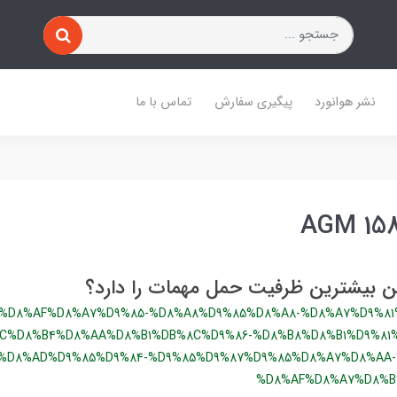
نشر هوانورد
پیگیری سفارش
تماس با ما
ن بیشترین ظرفیت حمل مهمات را دارد؟
9%D8%AF%D8%A7%D9%85-%D8%A8%D9%85%D8%A8-%D8%A7%D9%81
C%D8%B4%D8%AA%D8%B1%DB%8C%D9%86-%D8%B8%D8%B1%D9%81
%D8%AD%D9%85%D9%84-%D9%85%D9%87%D9%85%D8%A7%D8%AA-
%D8%AF%D8%A7%D8%B