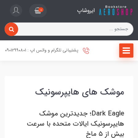
ایروشاپ
0
پشتیبانی تلگرام و واتس اپ : 09012990801
موشک های هایپرسونیک
Dark Eagle؛ جدیدترین موشک
هایپرسونیک ایالات متحده با سرعت
بیش از ۵ ماخ