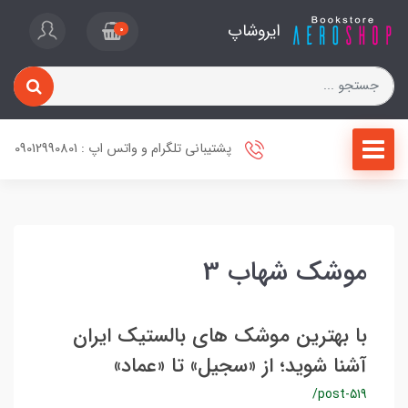
ایروشاپ
0
پشتیبانی تلگرام و واتس اپ : 09012990801
موشک شهاب 3
با بهترین موشک‌ های بالستیک ایران
آشنا شوید؛ از «سجیل» تا «عماد»
/post-519