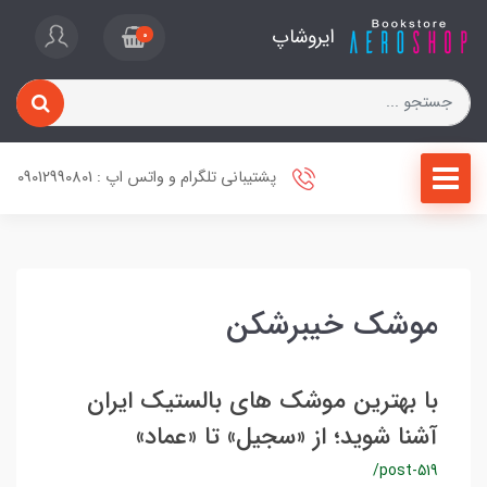
ایروشاپ
0
پشتیبانی تلگرام و واتس اپ : 09012990801
موشک خیبرشکن
با بهترین موشک‌ های بالستیک ایران
آشنا شوید؛ از «سجیل» تا «عماد»
/post-519