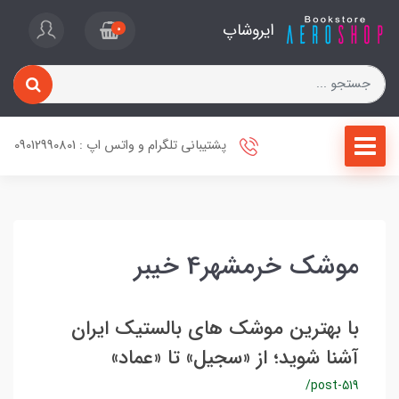
ایروشاپ
0
پشتیبانی تلگرام و واتس اپ : 09012990801
موشک خرمشهر4 خیبر
با بهترین موشک‌ های بالستیک ایران
آشنا شوید؛ از «سجیل» تا «عماد»
/post-519