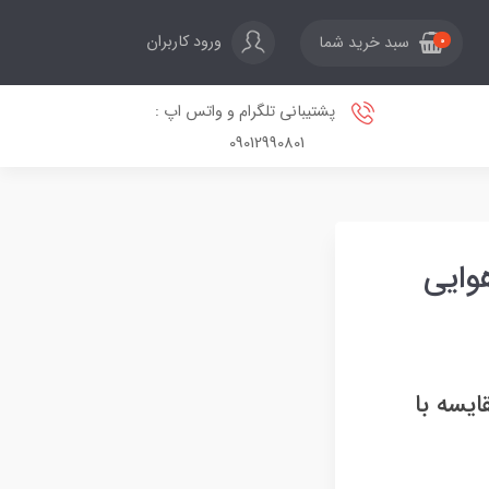
ورود کاربران
سبد خرید شما
0
پشتیبانی تلگرام و واتس اپ :
09012990801
وایی
یسه با