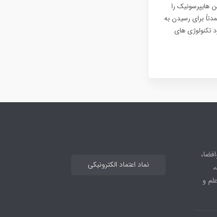
Project Mayhem است تا یک بمب افکن هایپرسونیک را
اید. این پروژه عمدتاً برای رسیدن به
د تکنولوژی های
افضا،
نماد اعتماد الکترونیکی
،
علم و