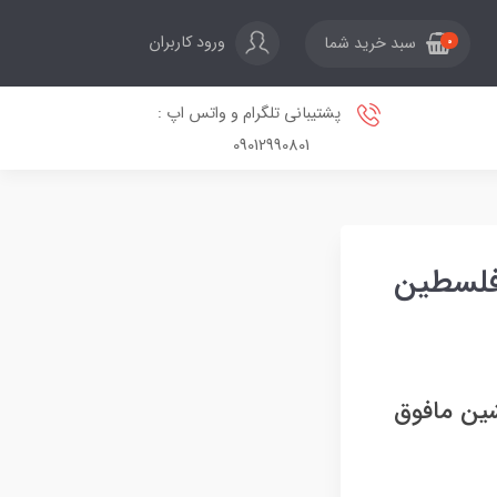
ورود کاربران
سبد خرید شما
0
پشتیبانی تلگرام و واتس اپ :
09012990801
 فلسطین
ن بدون سرنشین مافوق