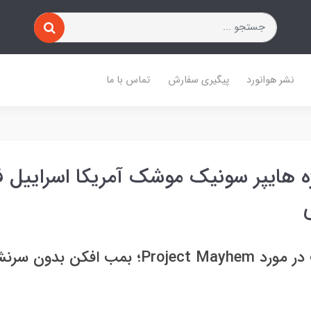
نشر هوانورد
پیگیری سفارش
تماس با ما
ژه هایپر سونیک موشک آمریکا اسراییل
۵ نکته جالب در مورد Project Mayhem؛ بمب افک