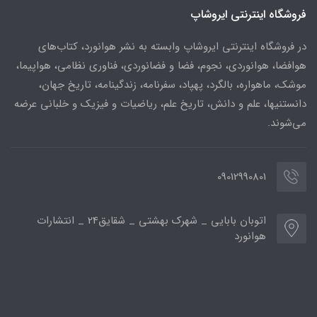
فروشگاه اینترنتی ایروشاپ
در فروشگاه اینترنتی ایروشاپ وابسته به نشر هوانورد، کتاب‌های
هوافضا، هوانوردی، نجوم، فضا و فضانوردی، فناوری نظامی، هواپیما،
موشک، ماهواره، بالگرد، پهپاد، سفرنامه، زندگینامه، تاریخ جهان،
دانستنیها، علم و دانش، تاریخ علم، ریاضیات و فیزیک و خلبانی عرضه
می‌شوند.
09012990801
اتوبان بابایی _ شهرک بهشتی _ شقایق24 _ انتشارات
هوانورد