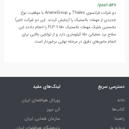
/post-547
دو شرکت فرانسوی Thales و ArianeGroup با موفقیت نوع
جدیدی از مهمات بالستیک را آزمایش کردند. این دو شرکت اخیراً
نخستین شلیک مهمات بالستیک FLP-t 150 را انجام دادند.این
سلاح برد عملیاتی ۱۵۰ کیلومتری دارد و از توانایی بالایی برای
انجام مانورهای دقیق در مرحله نهایی برخوردار است.
دسترسی سریع
لینک‌های مفید
خانه
پورتال هوافضای ایران
کتاب‌ها
کن نیوز
راهنما
سازمان فضایی ایران
درباره ما
پژوهشگاه هوافضای ایران