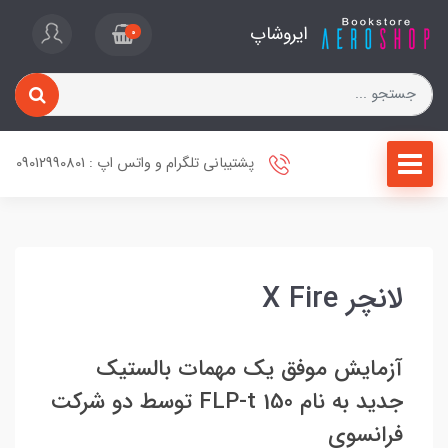
ایروشاپ
0
پشتیبانی تلگرام و واتس اپ : 09012990801
لانچر X Fire
آزمایش موفق یک مهمات بالستیک
جدید به نام FLP-t 150 توسط دو شرکت
فرانسوی