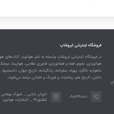
فروشگاه اینترنتی ایروشاپ
در فروشگاه اینترنتی ایروشاپ وابسته به نشر هوانورد، کتاب‌های هو
هوانوردی، نجوم، فضا و فضانوردی، فناوری نظامی، هواپیما، موشک
ماهواره، بالگرد، پهپاد، سفرنامه، زندگینامه، تاریخ جهان، دانستنیها، 
دانش، تاریخ علم، ریاضیات و فیزیک و خلبانی عرضه می‌شوند.
ن
اتوبان بابایی _ شهرک بهشتی 
09012990801
شقایق24 _ انتشارات هوانورد