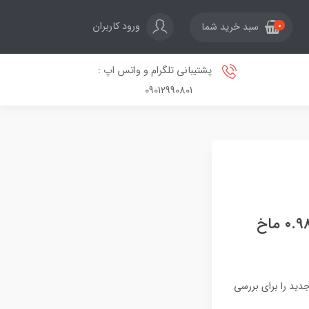
ورود کاربران
سبد خرید شما
0
پشتیبانی تلگرام و واتس اپ :
09012990801
هواپیمای فراصوت X-59 ساخت ناسا و لاکهید مارتین به سرعت ۰.۹۸ ماخ
پروازهای آزمایشی جدید را برای بررسی