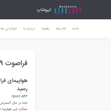
ایروشاپ
خانه
کتاب‌ها
راهنما
درباره ما
خواندنی ها
فراصوت X 59
رسید
/post-544
عملکرد این هواپیما 