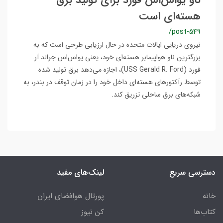
ناو یو‌اس‌اس فورد برای تولید برق
هسته‌ای است
/post-549
نیروی دریایی ایالات متحده در حال ارزیابی طرحی است که به
بزرگترین ناو هواپیمابر هسته‌ای خود، یعنی یو‌اس‌اس جرالد آر.
فورد (USS Gerald R. Ford)، اجازه می‌دهد برق تولید شده
توسط رآکتورهای هسته‌ای داخل خود را در زمان توقف در بندر، به
شبکه‌های برق ساحلی تزریق کند.
دسترسی سریع
لینک‌های مفید
خانه
پورتال هوافضای ایران
کتاب‌ها
کن نیوز