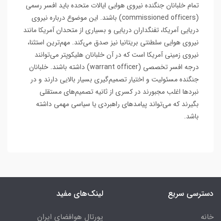
تمام خلبانان جنگنده نیروی هوایی ایالات متحده باید افسر رسمی
(commissioned officers) باشند. این موضوع درباره نیروی
دریایی آمریکا، تفنگداران دریایی و بسیاری از متحدان آمریکا مانند
نیروی هوایی سلطنتی بریتانیا نیز صدق می‌کند. مهم‌ترین استثنا،
نیروی زمینی آمریکا است که در آن خلبانان هلیکوپتر می‌توانند
درجه افسر تخصصی (warrant officer) داشته باشند. خلبانان
جنگنده مسئولیت و اختیار تصمیم‌گیری بسیار بالایی دارند و در
نبردها اغلب مجبورند در کسری از ثانیه تصمیم‌های مستقلی
بگیرند که می‌تواند پیامدهای راهبردی یا سیاسی مهمی داشته
باشد.
دسترسی سریع
لینک‌های مفید
خانه
پورتال هوافضای ایران