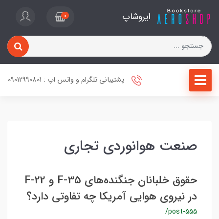
ایروشاپ
0
پشتیبانی تلگرام و واتس اپ : 09012990801
صنعت هوانوردی تجاری
حقوق خلبانان جنگنده‌های F-35 و F-22
در نیروی هوایی آمریکا چه تفاوتی دارد؟
/post-555